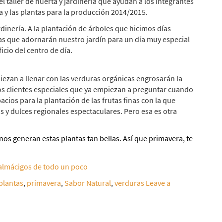
 taller de huerta y jardinería que ayudan a los integrantes
a y las plantas para la producción 2014/2015.
rdinería. A la plantación de árboles que hicimos días
as que adornarán nuestro jardín para un día muy especial
icio del centro de día.
iezan a llenar con las verduras orgánicas engrosarán la
os clientes especiales que ya empiezan a preguntar cuando
ios para la plantación de las frutas finas con la que
y dulces regionales espectaculares. Pero esa es otra
nos generan estas plantas tan bellas. Así que primavera, te
plantas
,
primavera
,
Sabor Natural
,
verduras
Leave a