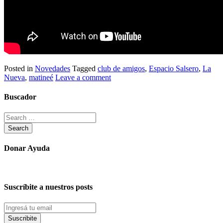
Posted in
Novedades
Tagged
club de amigos
,
Espacio Salsero
,
La
Nueva
,
matineé
Leave a comment
Buscador
Donar Ayuda
Suscríbite a nuestros posts