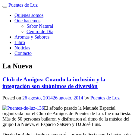
Puentes de Luz
Quienes somos
Que hacemos
Sabor Natural
Centro de Día
Aromas y Sabores
Libro
Noticias
Contacto
La Nueva
Club de Amigos: Cuando la inclusión y la
integración son sinónimos de diversión
Posted on
26 agosto, 2014
26 agosto, 2014
by
Puentes de Luz
El sábado pasado la Matinée Especial
organizada por el Club de Amigos de Puentes de Luz fue una fiesta.
Más de 50 personas bailaron y disfrutaron al ritmo de la música del
grupo La Nueva, el Espacio Salsero y DJ José Luis.
Desde las 4 de la tarde se empezó a armar la fiesta con la llegada de