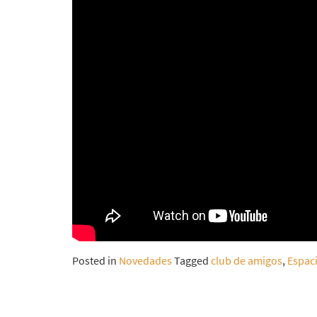
Posted in
Novedades
Tagged
club de amigos
,
Espac