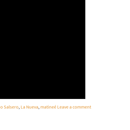
io Salsero
,
La Nueva
,
matineé
Leave a comment