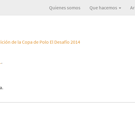
Quienes somos
Que hacemos
Ar
dición de la Copa de Polo El Desafío 2014
L
.
a.