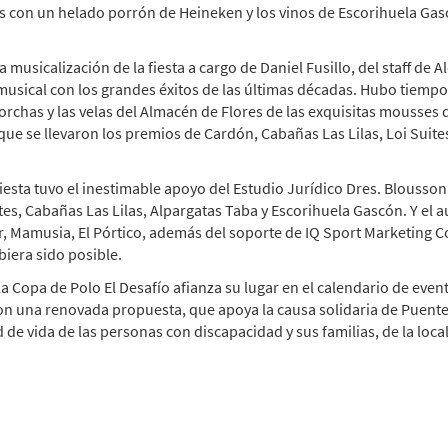
con un helado porrón de Heineken y los vinos de Escorihuela Gas
musicalización de la fiesta a cargo de Daniel Fusillo, del staff de A
usical con los grandes éxitos de las últimas décadas. Hubo tiempo p
torchas y las velas del Almacén de Flores de las exquisitas mousses
 que se llevaron los premios de Cardón, Cabañas Las Lilas, Loi Suite
fiesta tuvo el inestimable apoyo del Estudio Jurídico Dres. Blousson
ites, Cabañas Las Lilas, Alpargatas Taba y Escorihuela Gascón. Y el 
 Mamusia, El Pórtico, además del soporte de IQ Sport Marketing Co
biera sido posible.
la Copa de Polo El Desafío afianza su lugar en el calendario de eve
on una renovada propuesta, que apoya la causa solidaria de Puente
 de vida de las personas con discapacidad y sus familias, de la local