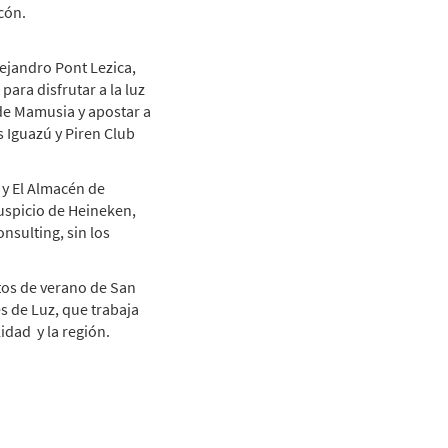
cón.
lejandro Pont Lezica,
ara disfrutar a la luz
 de Mamusia y apostar a
s Iguazú y Piren Club
 y El Almacén de
auspicio de Heineken,
nsulting, sin los
ntos de verano de San
s de Luz, que trabaja
idad y la región.