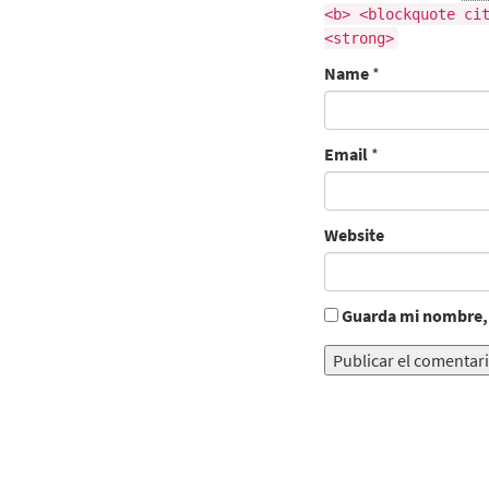
<b> <blockquote ci
<strong>
Name
*
Email
*
Website
Guarda mi nombre, 