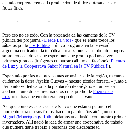
cuando emprenderemos la producción de dulces artesanales de
frutas finas.
Pero eso no es todo. Con la presencia de las cámaras de la TV
pública del programa
«Desde La Vida»
que se emite todos los
sábados por la
TV Pública
– único programa en la televisión
argentina dedicado a la temática – realizamos la siembra de hongos
sobre troncos, de las que esperamos que pronto podamos ver las
primeras gírgolas (imágenes en nuestro álbum en facebook:
Puentes
de Luz y la Cooperativa Sabor Natural en la TV Pública !!
).
Esperando por las mejores plantas aromáticas de la región, mientras
cuidamos la tierra, Ayelén Cuevas – nuestra técnica forestal – junto a
Fernando se dedicaron a la plantación de orégano en un sector
aledaño a uno de los invernaderos en el predio de
Puentes de
Luz
, mientras que en otro era tiempo de las lavandas.
Así que como estas estacas de Sauco que están esperando el
momento para dar sus frutos, hace un par de años atrás junto a
Miguel (Manríquez)
y
Ruth
iniciamos una ilusión con nuestro primer
invernadero. Allí nació la idea de armar una cooperativa de trabajo
que pudiera darle trabajo a personas con discapacidad.