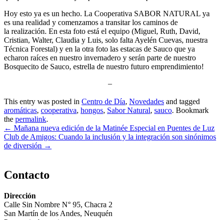
Hoy esto ya es un hecho. La Cooperativa SABOR NATURAL ya
es una realidad y comenzamos a transitar los caminos de
la realización. En esta foto está el equipo (Miguel, Ruth, David,
Cristian, Walter, Claudia y Luis, solo falta Ayelén Cuevas, nuestra
Técnica Forestal) y en la otra foto las estacas de Sauco que ya
echaron raíces en nuestro invernadero y serán parte de nuestro
Bosquecito de Sauco, estrella de nuestro futuro emprendimiento!
–
This entry was posted in
Centro de Día
,
Novedades
and tagged
aromáticas
,
cooperativa
,
hongos
,
Sabor Natural
,
sauco
. Bookmark
the
permalink
.
Navegar
←
Mañana nueva edición de la Matinée Especial en Puentes de Luz
entradas
Club de Amigos: Cuando la inclusión y la integración son sinónimos
de diversión
→
Contacto
Dirección
Calle Sin Nombre N° 95, Chacra 2
San Martín de los Andes, Neuquén