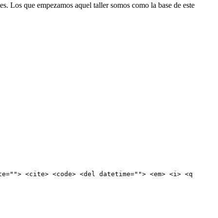
tes. Los que empezamos aquel taller somos como la base de este
te=""> <cite> <code> <del datetime=""> <em> <i> <q