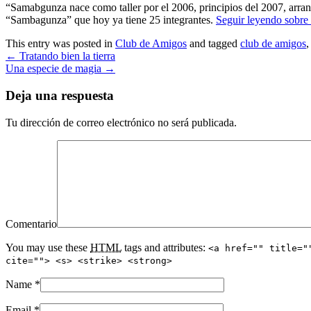
“Samabgunza nace como taller por el 2006, principios del 2007, arra
“Sambagunza” que hoy ya tiene 25 integrantes.
Seguir leyendo sobre
This entry was posted in
Club de Amigos
and tagged
club de amigos
Navegar
←
Tratando bien la tierra
entradas
Una especie de magia
→
Deja una respuesta
Tu dirección de correo electrónico no será publicada.
Comentario
You may use these
HTML
tags and attributes:
<a href="" title="
cite=""> <s> <strike> <strong>
Name
*
Email
*