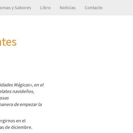
omas y Sabores
Libro
Noticias
Contacto
tes
vidades Mágicas», en el
elatos navideños,
cosas
 manera de empezar la
rgirnos en el
ías de diciembre.