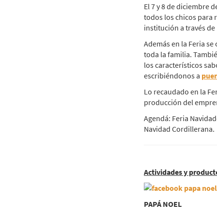
El 7 y 8 de diciembre 
todos los chicos para r
institución a través d
Además en la Feria se 
toda la familia. Tamb
los característicos sab
escribiéndonos a
pue
Lo recaudado en la Fe
producción del empre
Agendá: Feria Navidade
Navidad Cordillerana.
Actividades y product
PAPÁ NOEL