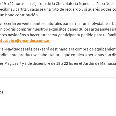
de 19 a 22 horas, en el jardín de la Chocolatería Mamusia, Papa Noel
ecibir su cartita y sacarse una foto de recuerdo y si querés podes c
e un bono contribución.
ofrecerán en venta pinitos naturales para armar un inolvidable arb
ién podrás comprar nuestros exquisitos panes dulces artesanales p
ores navideños o hacer tureserva y anticipar tu pedido para tu famil
ntesdeluz@smandes.com.ar
ria «Navidades Mágicas» será destinado a la compra de equipamient
ndimiento productivo Sabor Natural que emplea a personas con di
s Mágicas 7 y 8 de diciembre de 19 a 22 hs en el Jardín de Mamusia
os