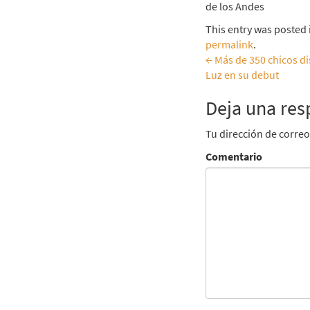
de los Andes
This entry was posted
permalink
.
←
Más de 350 chicos di
Luz en su debut
Navegar
Deja una res
entradas
Tu dirección de correo
Comentario