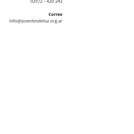
02972 – 420-242
Correo
info@puentesdeluz.org.ar