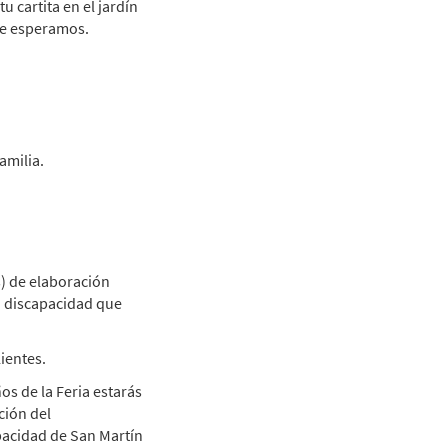
u cartita en el jardín
Te esperamos.
amilia.
s) de elaboración
n discapacidad que
lientes.
s de la Feria estarás
ción del
pacidad de San Martín