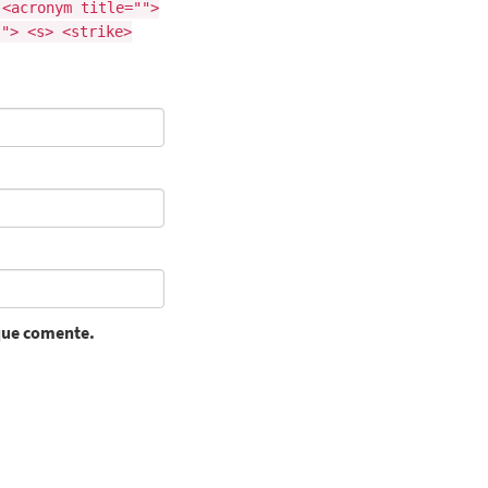
 <acronym title="">
""> <s> <strike>
 que comente.