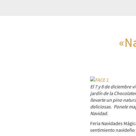
«Na
El 7 y 8 de diciembre v
jardín de la Chocolate
llevarte un pino natur
deliciosas.
Ponele mag
Navidad.
Feria Navidades Mágic
sentimiento navideño d