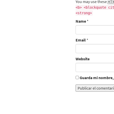
You may use these
HT
<b> <blockquote ci
<strong>
Name
*
Email
*
Website
Guarda mi nombre, 