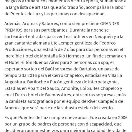
mágicos y románticos momentos de otra época, sumándose a
la larga lista de artistas que año tras año, acompañan la labor
de Puentes de Luz y las personas con discapacidad.
Además, Aromas y Sabores, como siempre tiene GRANDES
PREMIOS para sus participantes. Durante la noche se
sortearán 4 entradas para ver Les Luthiers en Neuquén y a la
gran cantante alemana Ute Lemper gentileza de Fedorco
Producciones, una estadía de 2 días para dos personas en el
increíble Hotel de Montaña Rió Hermoso, un fin de semana en
el Hotel Hiltón Buenos Aires para 2 personas con spa, el
esperado sorteo del Baúl sorpresa de Bartulos, un pase de
temporada 2016 para el Cerro Chapelco, estadias en Villa La
Angostura, Bariloche y Pucón gentileza de Interpatagonia,
Estadias en Apart Del Sauco, Amonite, Loi Suites Chapelco y
en el Fierro Hotel de Buenos Aires, entre otras sorpresas, más
la camiseta autografiada por el equipo de River Campeón de
América que será parte de la subasta estelar del evento.
Es que Puentes de Luz cumple nueve años. Fue creada en 2006
por un grupo de padres de personas con discapacidad, que
decidieron aunar esfuerzos para mejorar la calidad de vida de