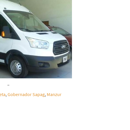
–
eta
,
Gobernador Sapag
,
Manzur