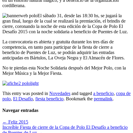
en un entorno natural mágico, y a beneficio de la organización
cordillerana.
El sábado 31, desde las 18:30 hs, se jugará la
gran final, luego de la cual se realizará la premiación, el brindis de
cierre, coronando la noche de esta edición de la Copa de Polo El
Desafío 2015 con la noche solidaria a beneficio de Puentes de Luz.
La convocatoria es abierta y gratuita durante los tres días de
competencia, en tanto para participar de la fiesta de cierre a
beneficio de Puentes de Luz, se podrán adquirir las entradas
anticipadas en Bártulos, La Oveja Negra y El Almacén de Flores.
No te pierdas esta Noche Solidaria después del Mejor Polo, con la
Mejor Música y la Mejor Fiesta.
This entry was posted in
Novedades
and tagged
a beneficio
,
copa de
polo
,
El Desafío
,
fiesta beneficio
. Bookmark the
permalink
.
Navegar entradas
←
Feliz 2015
Increíble Fiesta de cierre de la Copa de Polo El Desafío a beneficio
de Puentes de Luz
→