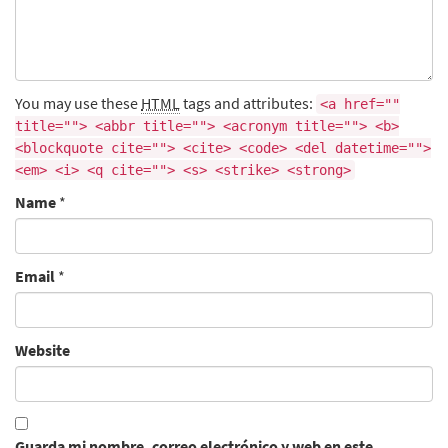
You may use these
HTML
tags and attributes:
<a href=""
title=""> <abbr title=""> <acronym title=""> <b>
<blockquote cite=""> <cite> <code> <del datetime="">
<em> <i> <q cite=""> <s> <strike> <strong>
Name
*
Email
*
Website
Guarda mi nombre, correo electrónico y web en este