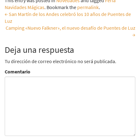
This entry was posted in
Novedades
and tagged
Feria
Navidades Mágicas
. Bookmark the
permalink
.
←
San Martín de los Andes celebró los 10 años de Puentes de
Luz
Navegar
Camping «Nuevo Falkner», el nuevo desafío de Puentes de Luz
entradas
→
Deja una respuesta
Tu dirección de correo electrónico no será publicada.
Comentario