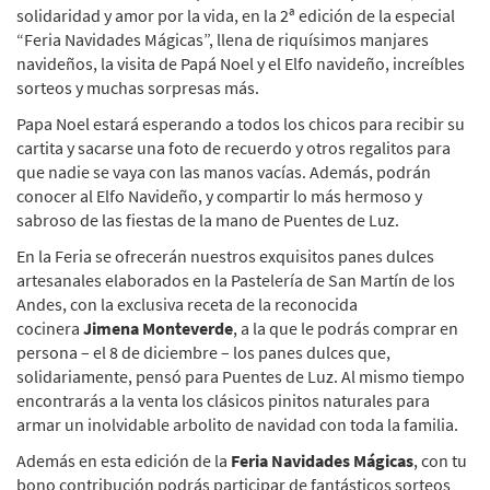
solidaridad y amor por la vida, en la 2ª edición de la especial
“Feria Navidades Mágicas”, llena de riquísimos manjares
navideños, la visita de Papá Noel y el Elfo navideño, increíbles
sorteos y muchas sorpresas más.
Papa Noel estará esperando a todos los chicos para recibir su
cartita y sacarse una foto de recuerdo y otros regalitos para
que nadie se vaya con las manos vacías. Además, podrán
conocer al Elfo Navideño, y compartir lo más hermoso y
sabroso de las fiestas de la mano de Puentes de Luz.
En la Feria se ofrecerán nuestros exquisitos panes dulces
artesanales elaborados en la Pastelería de San Martín de los
Andes, con la exclusiva receta de la reconocida
cocinera
Jimena Monteverde
, a la que le podrás comprar en
persona – el 8 de diciembre – los panes dulces que,
solidariamente, pensó para Puentes de Luz. Al mismo tiempo
encontrarás a la venta los clásicos pinitos naturales para
armar un inolvidable arbolito de navidad con toda la familia.
Además en esta edición de la
Feria Navidades Mágicas
, con tu
bono contribución podrás participar de fantásticos sorteos